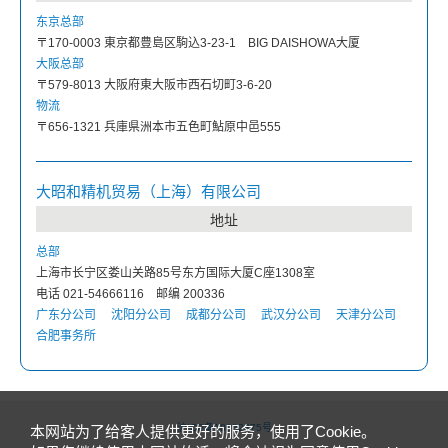
东京总部
〒170-0003 東京都豊島区駒込3-23-1 BIG DAISHOWA大厦
大阪总部
〒579-8013 大阪府東大阪市西石切町3-6-20
物流
〒656-1321 兵庫県洲本市五色町鮎原中邑555
大昭和精机贸易（上海）有限公司
地址
总部
上海市长宁区娄山关路85号东方国际大厦C座1308室
电话 021-54666116 邮编 200336
广东分公司
沈阳分公司
成都分公司
武汉分公司
天津分公司
合肥事务所
沪ICP备18032875号
本网站为了给客人提供更好的服务，使用了Cookie。